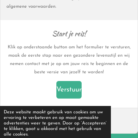
algemene voorwaarden.
Start je reis!
Klik op onderstaande button om het formulier te versturen,
maak de eerste stap naar een gezondere levensstijl en wij
nemen contact met je op om jouw reis te beginnen en de
beste versie van jezelf te worden!
Verstuur
Deze website maakt gebruik van cookies om uw
© 2024 - 2026 MasiveFit Health Club
ervaring te verbeteren en op maat gemaakte
advertenties weer te geven. Door op ‘Accepteren’
Powered by
JouwWeb
te klikken, gaat u akkoord met het gebruik van
alle cookies.